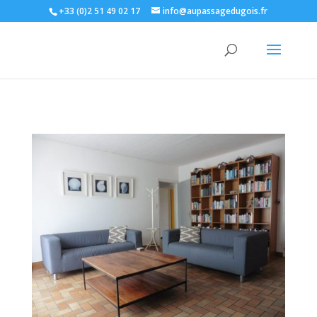
+33 (0)2 51 49 02 17
info@aupassagedugois.fr