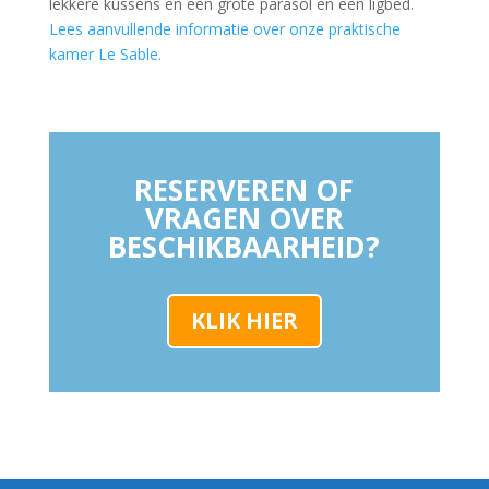
lekkere kussens en een grote parasol en een ligbed.​
Lees aanvullende informatie over onze praktische
kamer Le Sable.
RESERVEREN OF
VRAGEN OVER
BESCHIKBAARHEID?
KLIK HIER