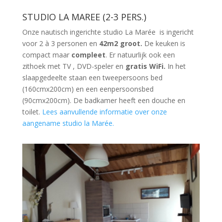
STUDIO LA MAREE (2-3 PERS.)
Onze nautisch ingerichte studio La Marée is ingericht
voor 2 à 3 personen en
42m2 groot.
De keuken is
compact maar
compleet
. Er natuurlijk ook een
zithoek met TV , DVD-speler en
gratis WiFi.
In het
slaapgedeelte staan een tweepersoons bed
(160cmx200cm) en een eenpersoonsbed
(90cmx200cm). De badkamer heeft een douche en
toilet.
Lees aanvullende informatie over onze
aangename studio la Marée.