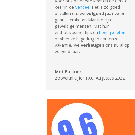
Voor ons de eerste keer en de eerste
keer in de
Vendée.
Het is zó goed
bevallen dat we
volgend jaar
weer
gaan. Hemko en Martine zijn
geweldige mensen. Met hun
enthousiasme, tips en
heerlijke eten
hebben ze bijgedragen aan onze
vakantie. We
verheugen
ons nu al op
volgend jaar.
Met Partner
Zoover.nl cijfer 10.0
,
Augustus 2022