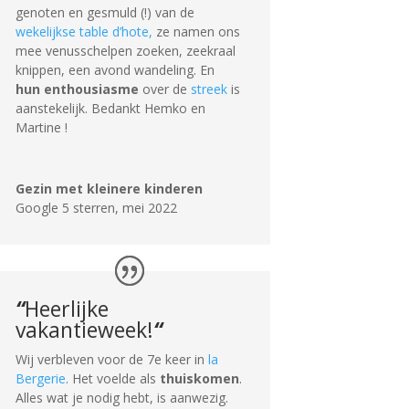
genoten en gesmuld (!) van de
wekelijkse table d’hote,
ze namen ons
mee venusschelpen zoeken, zeekraal
knippen, een avond wandeling. En
hun enthousiasme
over de
streek
is
aanstekelijk. Bedankt Hemko en
Martine !
Gezin met kleinere kinderen
Google 5 sterren
,
mei 2022
“
Heerlijke
vakantieweek!
“
Wij verbleven voor de 7e keer in
la
Bergerie
. Het voelde als
thuiskomen
.
Alles wat je nodig hebt, is aanwezig.