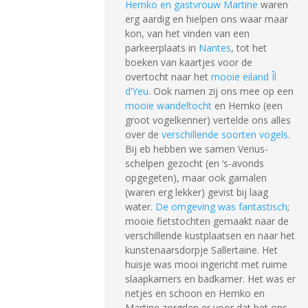
Hemko en gastvrouw Martine
waren
erg aardig en hielpen ons waar maar
kon, van het vinden van een
parkeerplaats in
Nantes
, tot het
boeken van kaartjes voor de
overtocht naar het
mooie eiland Îl
d’Yeu
. Ook namen zij ons mee op een
mooie wandeltocht
en Hemko (een
groot vogelkenner) vertelde ons alles
over de
verschillende soorten vogels
.
Bij eb hebben we samen Venus-
schelpen gezocht (en ‘s-avonds
opgegeten), maar ook garnalen
(waren erg lekker) gevist bij laag
water.
De omgeving was fantastisch
;
mooie fietstochten gemaakt naar de
verschillende kustplaatsen en naar het
kunstenaarsdorpje Sallertaine. Het
huisje was mooi ingericht met ruime
slaapkamers en badkamer. Het was er
netjes en schoon en Hemko en
Martine zorgden er voor dat het ons