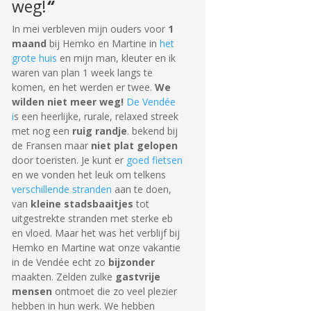
weg!
“
In mei verbleven mijn ouders voor
1
maand
bij Hemko en Martine in
het
grote huis
en mijn man, kleuter en ik
waren van plan 1 week langs te
komen, en het werden er twee.
We
wilden niet meer weg!
De Vendée
i
s een heerlijke, rurale, relaxed streek
met nog een
ruig randje
. bekend bij
de Fransen maar
niet plat gelopen
door toeristen. Je kunt er
goed fietsen
en we vonden het leuk om telkens
verschillende stranden
aan te doen,
van
kleine stadsbaaitjes
tot
uitgestrekte stranden met sterke eb
en vloed. Maar het was het verblijf bij
Hemko en Martine wat onze vakantie
in de Vendée echt zo
bijzonder
maakten. Zelden zulke
gastvrije
mensen
ontmoet die zo veel plezier
hebben in hun werk. We hebben