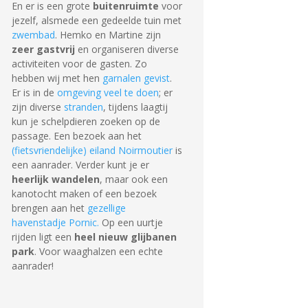
En er is een grote
buitenruimte
voor
jezelf, alsmede een gedeelde tuin met
zwembad
. Hemko en Martine zijn
zeer gastvrij
en organiseren diverse
activiteiten voor de gasten. Zo
hebben wij met hen
garnalen gevist
.
Er is in de
omgeving veel te doen
; er
zijn diverse
stranden
, tijdens laagtij
kun je schelpdieren zoeken op de
passage. Een bezoek aan het
(fietsvriendelijke) eiland Noirmoutier
is
een aanrader. Verder kunt je er
heerlijk wandelen
, maar ook een
kanotocht maken of een bezoek
brengen aan het
gezellige
havenstadje Pornic.
Op een uurtje
rijden ligt een
heel nieuw glijbanen
park
. Voor waaghalzen een echte
aanrader!