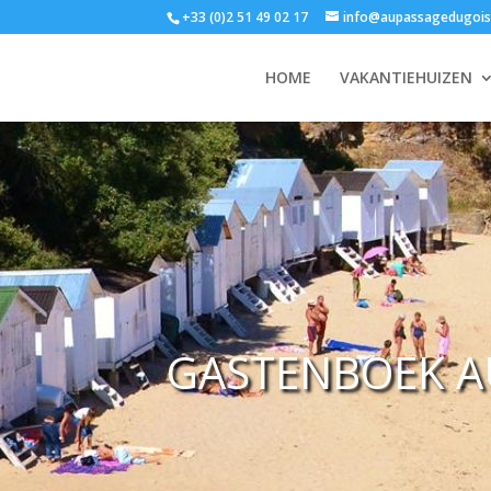
+33 (0)2 51 49 02 17
info@aupassagedugois
HOME
VAKANTIEHUIZEN
GASTENBOEK A