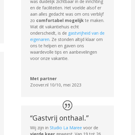
was duidelijk zichtbaar in de inrichting
en de faciliteiten. Het voelde alsof er
aan alles gedacht was om ons verblijf
zo
comfortabel mogelijk
te maken.
Wat dit vakantiehuis echt
onderscheidt, is de
gastvrijheid van de
eigenaren
. Ze stonden altijd klaar om
ons te helpen en gaven ons
waardevolle tips en aanbevelingen
voor onze vakantie.
Met partner
Zoover.nl 10/10
,
mei 2023
“Gastvrij onthaal.”
Wij zijn in
Studio La Maree
voor de
vierde keer
geweest. Van 19 tot 26